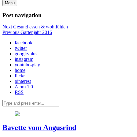
Menu
Post navigation
Next
Gesund essen & wohlfühlen
Previous
Gartenjahr 2016
facebook
twitter
google-plus
instagram
youtube-play
home
flickr
pinterest
Atom 1.0
RSS
Bavette vom Angusrind