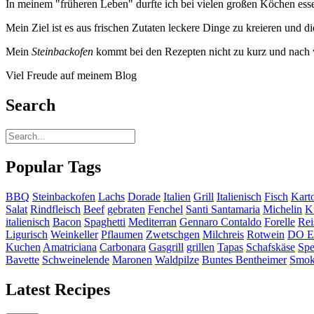
In meinem "früheren Leben" durfte ich bei vielen großen Köchen es
Mein Ziel ist es aus frischen Zutaten leckere Dinge zu kreieren und di
Mein
Steinbackofen
kommt bei den Rezepten nicht zu kurz und nach wi
Viel Freude auf meinem Blog
Search
Popular Tags
BBQ
Steinbackofen
Lachs
Dorade
Italien
Grill
Italienisch
Fisch
Karto
Salat
Rindfleisch
Beef
gebraten
Fenchel
Santi Santamaria
Michelin
K
italienisch
Bacon
Spaghetti
Mediterran
Gennaro Contaldo
Forelle
Rei
Ligurisch
Weinkeller
Pflaumen
Zwetschgen
Milchreis
Rotwein
DO E
Kuchen
Amatriciana
Carbonara
Gasgrill
grillen
Tapas
Schafskäse
Spe
Bavette
Schweinelende
Maronen
Waldpilze
Buntes Bentheimer
Smok
Latest Recipes