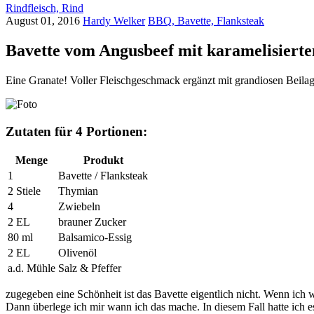
Rindfleisch, Rind
August 01, 2016
Hardy Welker
BBQ,
Bavette,
Flanksteak
Bavette vom Angusbeef mit karamelisierte
Eine Granate! Voller Fleischgeschmack ergänzt mit grandiosen Beila
Zutaten für 4 Portionen:
Menge
Produkt
1
Bavette / Flanksteak
2 Stiele
Thymian
4
Zwiebeln
2 EL
brauner Zucker
80 ml
Balsamico-Essig
2 EL
Olivenöl
a.d. Mühle
Salz & Pfeffer
zugegeben eine Schönheit ist das Bavette eigentlich nicht. Wenn ich 
Dann überlege ich mir wann ich das mache. In diesem Fall hatte ich es