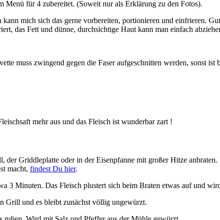
 Menü für 4 zubereitet. (Soweit nur als Erklärung zu den Fotos).
ann mich sich das gerne vorbereiten, portionieren und einfrieren. Gute
riert, das Fett und dünne, durchsichtige Haut kann man einfach abziehen
vette muss zwingend gegen die Faser aufgeschnitten werden, sonst ist
Fleischsaft mehr aus und das Fleisch ist wunderbar zart !
l, der Griddleplatte oder in der Eisenpfanne mit großer Hitze anbraten
bst macht,
findest Du hier
.
wa 3 Minuten. Das Fleisch plustert sich beim Braten etwas auf und wird
 Grill und es bleibt zunächst völlig ungewürzt.
s ruhen. Wird mit Salz und Pfeffer aus der Mühle gewürzt.