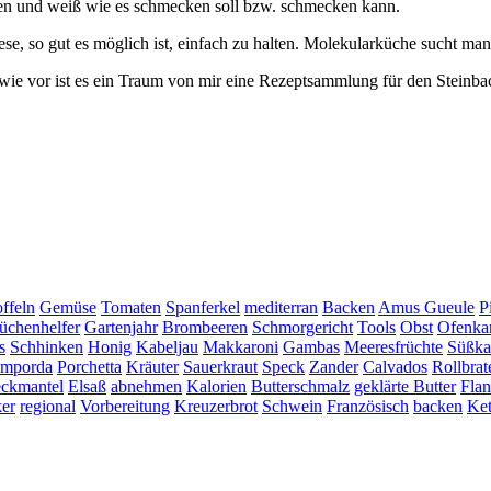
sen und weiß wie es schmecken soll bzw. schmecken kann.
ese, so gut es möglich ist, einfach zu halten. Molekularküche sucht man
e vor ist es ein Traum von mir eine Rezeptsammlung für den Steinback
ffeln
Gemüse
Tomaten
Spanferkel
mediterran
Backen
Amus Gueule
P
üchenhelfer
Gartenjahr
Brombeeren
Schmorgericht
Tools
Obst
Ofenkar
s
Schhinken
Honig
Kabeljau
Makkaroni
Gambas
Meeresfrüchte
Süßkar
mporda
Porchetta
Kräuter
Sauerkraut
Speck
Zander
Calvados
Rollbrat
ckmantel
Elsaß
abnehmen
Kalorien
Butterschmalz
geklärte Butter
Flan
er
regional
Vorbereitung
Kreuzerbrot
Schwein
Französisch
backen
Ke