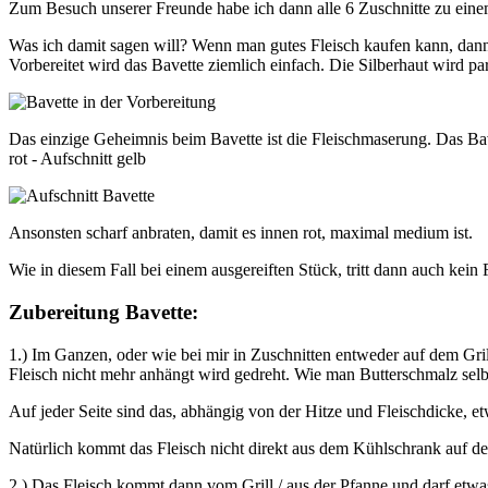
Zum Besuch unserer Freunde habe ich dann alle 6 Zuschnitte zu einem
Was ich damit sagen will? Wenn man gutes Fleisch kaufen kann, dann k
Vorbereitet wird das Bavette ziemlich einfach. Die Silberhaut wird pa
Das einzige Geheimnis beim Bavette ist die Fleischmaserung. Das Ba
rot - Aufschnitt gelb
Ansonsten scharf anbraten, damit es innen rot, maximal medium ist.
Wie in diesem Fall bei einem ausgereiften Stück, tritt dann auch kein 
Zubereitung Bavette:
1.) Im Ganzen, oder wie bei mir in Zuschnitten entweder auf dem Gril
Fleisch nicht mehr anhängt wird gedreht. Wie man Butterschmalz sel
Auf jeder Seite sind das, abhängig von der Hitze und Fleischdicke, et
Natürlich kommt das Fleisch nicht direkt aus dem Kühlschrank auf den
2.) Das Fleisch kommt dann vom Grill / aus der Pfanne und darf etwa