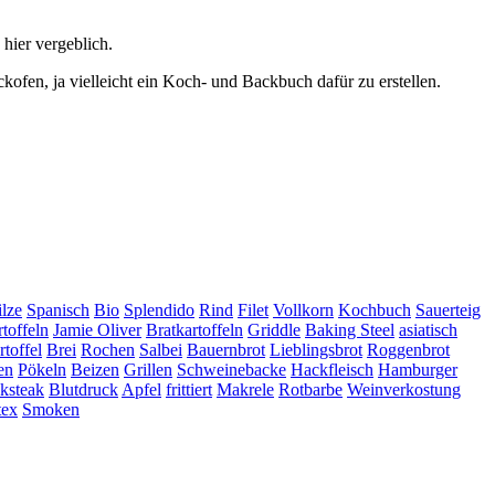
 hier vergeblich.
ofen, ja vielleicht ein Koch- und Backbuch dafür zu erstellen.
ilze
Spanisch
Bio
Splendido
Rind
Filet
Vollkorn
Kochbuch
Sauerteig
toffeln
Jamie Oliver
Bratkartoffeln
Griddle
Baking Steel
asiatisch
toffel
Brei
Rochen
Salbei
Bauernbrot
Lieblingsbrot
Roggenbrot
en
Pökeln
Beizen
Grillen
Schweinebacke
Hackfleisch
Hamburger
ksteak
Blutdruck
Apfel
frittiert
Makrele
Rotbarbe
Weinverkostung
tex
Smoken