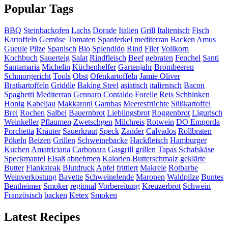
Popular Tags
BBQ
Steinbackofen
Lachs
Dorade
Italien
Grill
Italienisch
Fisch
Kartoffeln
Gemüse
Tomaten
Spanferkel
mediterran
Backen
Amus
Gueule
Pilze
Spanisch
Bio
Splendido
Rind
Filet
Vollkorn
Kochbuch
Sauerteig
Salat
Rindfleisch
Beef
gebraten
Fenchel
Santi
Santamaria
Michelin
Küchenhelfer
Gartenjahr
Brombeeren
Schmorgericht
Tools
Obst
Ofenkartoffeln
Jamie Oliver
Bratkartoffeln
Griddle
Baking Steel
asiatisch
italienisch
Bacon
Spaghetti
Mediterran
Gennaro Contaldo
Forelle
Reis
Schhinken
Honig
Kabeljau
Makkaroni
Gambas
Meeresfrüchte
Süßkartoffel
Brei
Rochen
Salbei
Bauernbrot
Lieblingsbrot
Roggenbrot
Ligurisch
Weinkeller
Pflaumen
Zwetschgen
Milchreis
Rotwein
DO Emporda
Porchetta
Kräuter
Sauerkraut
Speck
Zander
Calvados
Rollbraten
Pökeln
Beizen
Grillen
Schweinebacke
Hackfleisch
Hamburger
Kuchen
Amatriciana
Carbonara
Gasgrill
grillen
Tapas
Schafskäse
Speckmantel
Elsaß
abnehmen
Kalorien
Butterschmalz
geklärte
Butter
Flanksteak
Blutdruck
Apfel
frittiert
Makrele
Rotbarbe
Weinverkostung
Bavette
Schweinelende
Maronen
Waldpilze
Buntes
Bentheimer
Smoker
regional
Vorbereitung
Kreuzerbrot
Schwein
Französisch
backen
Ketex
Smoken
Latest Recipes